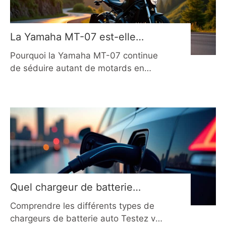
hauteur de caisse d’un
La Yamaha MT-07 est-elle
toujours la référence en 2026 ?
Pourquoi la Yamaha MT-07 continue
de séduire autant de motards en
2026 ? Depuis son lancement, la
Yamaha MT-07 s’est imposée comme
une référence incontournable sur le
marché des roadsters de moyenne
cylindrée. En 2026, elle capitalise
toujours sur une formule gagnante :
un poids plume, une agilité
déconcertante et un moteur CP2
coupleux et
Quel chargeur de batterie
voiture choisir en 2026 et
Comprendre les différents types de
comment l’utiliser ?
chargeurs de batterie auto Testez vos