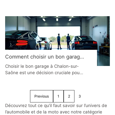
connaissances sur les chargeurs
Question 1 : Quel type de chargeur
adapte automatiquement le courant
de charge en fonction de l’état de la
batterie ? Le chargeur manuel Le
chargeur automatique Le chargeur-
mainteneur Question 2 : Quel
chargeur est le plus adapté pour une
Comment choisir un bon garage
à Chalon-sur-Saône en 2026 ?
Choisir le bon garage à Chalon-sur-
Saône est une décision cruciale pour
assurer la sécurité, la performance et
la durée de vie de votre véhicule. En
2026, les automobilistes disposent
Previous
1
2
3
d’un large éventail d’options, allant
des centres auto généralistes aux
Découvrez tout ce qu’il faut savoir sur l’univers de
garages indépendants spécialisés.
l’automobile et de la moto avec notre catégorie