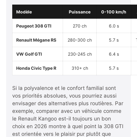
Modèle
Puissance
0-100 km/h
Peugeot 308 GTI
270 ch
6.0 s
Renault Mégane RS
280-300 ch
5.7 s
VW Golf GTI
230-245 ch
6.4 s
Honda Civic Type R
310+ ch
5.7 s
Si la polyvalence et le confort familial sont
vos priorités absolues, vous pourriez aussi
envisager des alternatives plus routières. Par
exemple, comparer avec un véhicule comme
le Renault Kangoo est-il toujours un bon
choix en 2026 montre à quel point la 308 GTI
est orientée vers le plaisir pur plutôt que